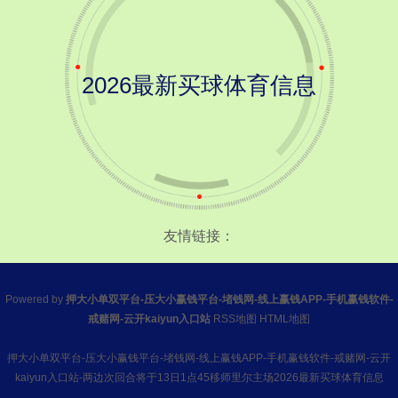
2026最新买球体育信息
友情链接：
Powered by
押大小单双平台-压大小赢钱平台-堵钱网-线上赢钱APP-手机赢钱软件-
戒赌网-云开kaiyun入口站
RSS地图
HTML地图
押大小单双平台-压大小赢钱平台-堵钱网-线上赢钱APP-手机赢钱软件-戒赌网-云开
kaiyun入口站-两边次回合将于13日1点45移师里尔主场2026最新买球体育信息