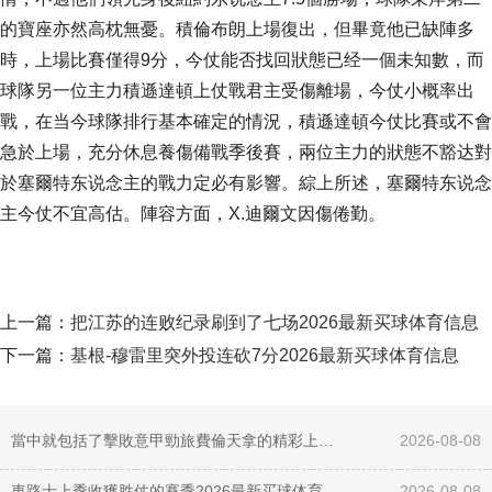
的寶座亦然高枕無憂。積倫布朗上場復出，但畢竟他已缺陣多
時，上場比賽僅得9分，今仗能否找回狀態已经一個未知數，而
球隊另一位主力積遜達頓上仗戰君主受傷離場，今仗小概率出
戰，在当今球隊排行基本確定的情況，積遜達頓今仗比賽或不會
急於上場，充分休息養傷備戰季後賽，兩位主力的狀態不豁达對
於塞爾特东说念主的戰力定必有影響。綜上所述，塞爾特东说念
主今仗不宜高估。陣容方面，X.迪爾文因傷倦勤。
上一篇：
把江苏的连败纪录刷到了七场2026最新买球体育信息
下一篇：
基根-穆雷里突外投连砍7分2026最新买球体育信息
當中就包括了擊敗意甲勁旅費倫天拿的精彩上演2026最新买球体育信息
2026-08-08
車路士上季收獲胜仗的賽季2026最新买球体育信息
2026-08-08