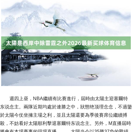
週四上昼，NBA繼續有比賽進行，屆時由太陽主迎塞爾特
东说念主。兩隊近期均處於連勝之中，狀態绝顶理念念，不過鑒
於太陽今仗坐擁主場之利，並且太陽還要為季後賽席位繼續搏
殺，不妨看好太陽順利擊退塞爾特东说念主。另外，M直播屆時
將會有本場賽事的現場直播。 太陽当今以35勝37負的戰績