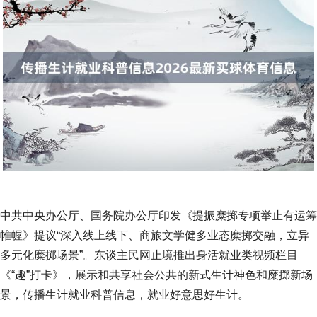
中共中央办公厅、国务院办公厅印发《提振糜掷专项举止有运筹
帷幄》提议“深入线上线下、商旅文学健多业态糜掷交融，立异
多元化糜掷场景”。东谈主民网止境推出身活就业类视频栏目
《“趣”打卡》，展示和共享社会公共的新式生计神色和糜掷新场
景，传播生计就业科普信息，就业好意思好生计。