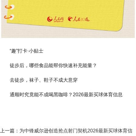
“趣”打卡·小贴士
徒步后，哪些食品能帮你快速补充能量？
去徒步，袜子、鞋子不成大意穿
通顺时究竟能不成喝黑咖啡？2026最新买球体育信息
上一篇：
为中锋威尔逊创造抢点射门契机2026最新买球体育信