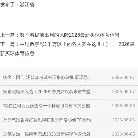
发布于：浙江省
上一篇：
濒临着提前出局的风险2026最新买球体育信息
下一篇：
中过数字彩1千万以上的各人齐在这儿！] 2026最
新买球体育信息
练级！阿门-汤普森考试中玩形势单挑 展现恐怖防护压迫力2026最新买球体育信息
2026-08-07
安东尼精良入选了2025年奈史姑娘名东谈主堂2026最新买球体育信息
2026-08-07
’就在拉玛西亚傍边有一个种着很高树木的公园2026最新买球体育信息
2026-08-06
孙兴慜准备与好意思职联俱乐部洛杉矶FC签约2026最新买球体育信息
2026-08-06
这笔交游一经阐明完成2026最新买球体育信息
2026-08-05