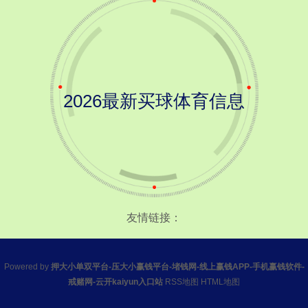
2026最新买球体育信息
友情链接：
Powered by
押大小单双平台-压大小赢钱平台-堵钱网-线上赢钱APP-手机赢钱软件-
戒赌网-云开kaiyun入口站
RSS地图
HTML地图