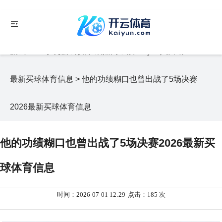
你的位置：
押大小单双平台-压大小赢钱平台-堵钱网-线上
赢钱APP-手机赢钱软件-戒赌网-云开kaiyun入口站
>
2026
最新买球体育信息
> 他的功绩糊口也曾出战了5场决赛
2026最新买球体育信息
他的功绩糊口也曾出战了5场决赛2026最新买
球体育信息
时间：2026-07-01 12:29
点击：185 次