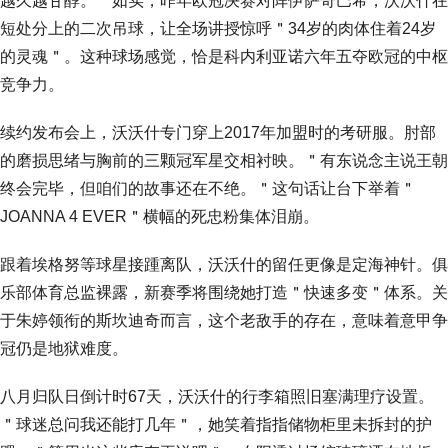
越久越甘醇。＂如实，昨年欧冠决赛对阵伊萨奇巴希，沃沃什在
短处分上的二次吊球，让全场讲授惊呼＂34岁的肉体住着24岁
的灵魂＂。这种球场感觉，恰是科内利亚诺六年五夺欧冠的中枢
竞争力。
续约发布会上，沃沃什专门穿上2017年加盟时的考研服。肘部
的磨损思绪与胸前的三颗冠军星交相衬映。＂有东说念主说王朝
终会完毕，但咱们的故事还在不绝。＂这句话让台下举着＂
JOANNA 4 EVER＂横幅的死忠粉集体泪崩。
跟着埃格努等球星接踵离队，沃沃什的留任更像是定海神针。俱
乐部体育总监裸露，新赛季将围绕她打造＂快速多变＂体系。关
于朱婷领衔的斯坎迪奇而言，这个老敌手的存在，意味着意甲争
冠仍是地狱难度。
八月归队日倒计时67天，沃沃什的行李箱照旧塞满理疗设置。
＂球迷总问我还能打几年＂，她笑着指指储物柜里未拆封的护