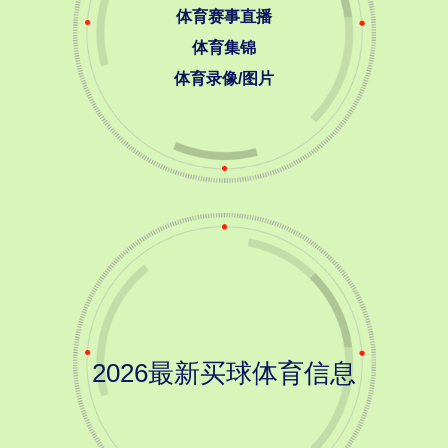
体育赛事直播
体育集锦
体育录像/图片
2026最新买球体育信息