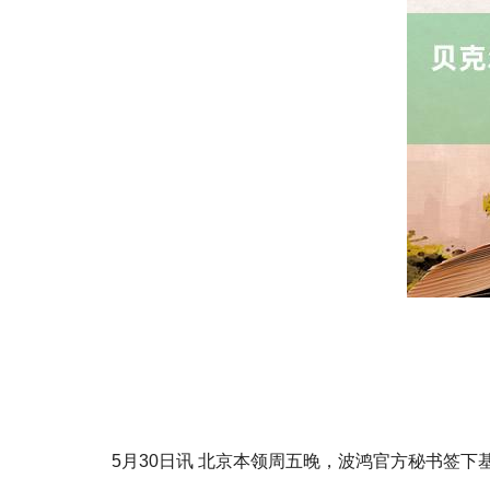
5月30日讯 北京本领周五晚，波鸿官方秘书签下