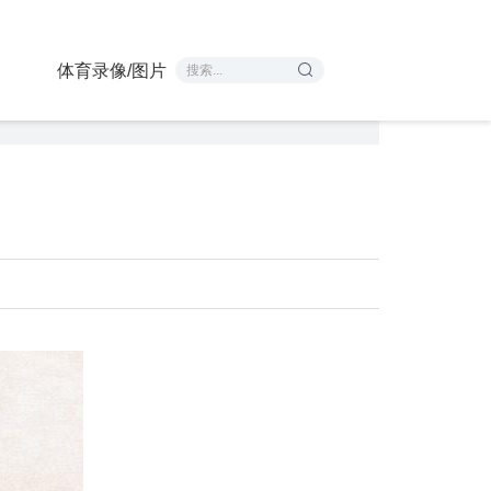
2026最新买球体育信息
> 贝克尔从基尔青训营
体育录像/图片