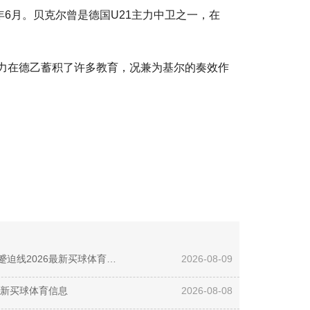
年6月。贝克尔曾是德国U21主力中卫之一，在
力在德乙蓄积了许多教育，况兼为基尔的奏效作
随后特谢拉的横传照旧再行诞生了蹙迫线2026最新买球体育信息
2026-08-09
最新买球体育信息
2026-08-08