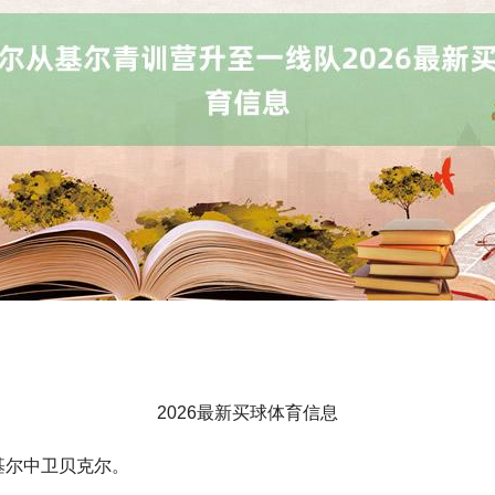
2026最新买球体育信息
基尔中卫贝克尔。