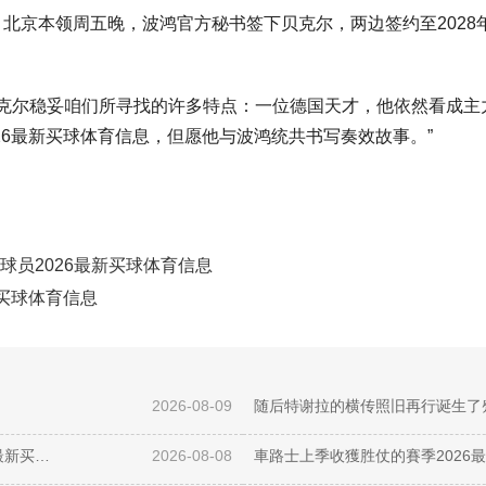
。北京本领周五晚，波鸿官方秘书签下贝克尔，两边签约至2028
贝克尔稳妥咱们所寻找的许多特点：一位德国天才，他依然看成主
26最新买球体育信息，但愿他与波鸿统共书写奏效故事。”
好球员2026最新买球体育信息
新买球体育信息
2026-08-09
當中就包括了擊敗意甲勁旅費倫天拿的精彩上演2026最新买球体育信息
2026-08-08
車路士上季收獲胜仗的賽季2026