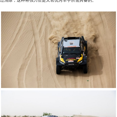
过清除，这种将强力恰是又名优秀车手所需具备的。”