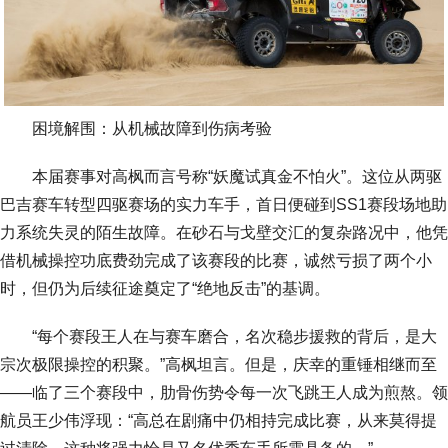
困境解围：从机械故障到伤病考验
本届赛事对高枫而言号称“妖魔试真金不怕火”。这位从两驱
巴吉赛车转型四驱赛场的实力车手，首日便碰到SS1赛段场地助
力系统失灵的陌生故障。在砂石与戈壁交汇的复杂路况中，他凭
借机械操控功底费劲完成了该赛段的比赛，诚然亏损了两个小
时，但仍为后续征途奠定了“绝地反击”的基调。
“每个赛段王人在与赛车磨合，名次稳步援救的背后，是大
宗次极限操控的积聚。”高枫坦言。但是，庆幸的重锤相继而至
——临了三个赛段中，肋骨伤势令每一次飞跳王人成为煎熬。领
航员王少伟浮现：“高总在剧痛中仍相持完成比赛，从来莫得提