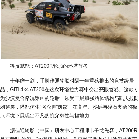
科技赋能：AT200R轮胎的环塔首考
十年磨一剑，手脚佳通轮胎时隔十年重磅推出的竞技级居
品，GITI 4×4 AT200在这次环塔拉力赛中交出亮眼答卷。这款专
为沙漠复合路况策画的轮胎，领受三层加强胎体结构与凯夫拉防
刺穿层，搭配仿生“骆驼脚”斑纹，在高温、沙砾与碎石夹杂的极
点环境下展现出不凡的抗穿刺性与捏地力。
据佳通轮胎（中国）研发中心工程师韦子龙先容，AT200R