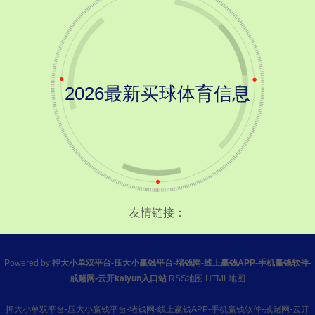
2026最新买球体育信息
友情链接：
Powered by
押大小单双平台-压大小赢钱平台-堵钱网-线上赢钱APP-手机赢钱软件-
戒赌网-云开kaiyun入口站
RSS地图
HTML地图
押大小单双平台-压大小赢钱平台-堵钱网-线上赢钱APP-手机赢钱软件-戒赌网-云开