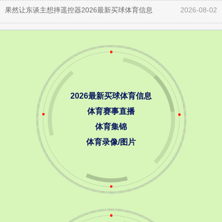
果然让东谈主想摔遥控器2026最新买球体育信息
2026-08-02
2026最新买球体育信息
体育赛事直播
体育集锦
体育录像/图片