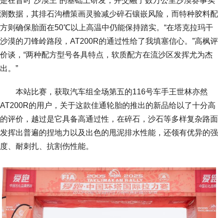
是在昔时“沙漠王”的基础上研发，并交融了数万公里沙漠赛事实
测数据，其排石沟槽策画灵验减少碎石镶嵌风险，而特种胶料配
方则确保胎面在50℃以上高温中仍能保持踏实。“在塔克拉玛干
沙漠的刀锋岭路段，AT200R的通过性给了我填塞信心。”高枫评
价谈，“两种配方型号各具特点，软质配方在流沙区发挥尤为杰
出。”
本站比赛，获取汽车组全场第五的116号车手王世林亦然
AT200R的用户，关于这款佳通轮胎的推出的新品给以了十分高
的评价，越过是它具备高通过性，在碎石，沙石等多样复杂路面
发挥出普遍的捏地力以及出色的甩泥排水性能，还领有优异的强
度、耐刺扎、抗割伤性能。