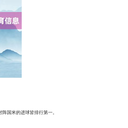
尔对阵国米的进球皆排行第一。