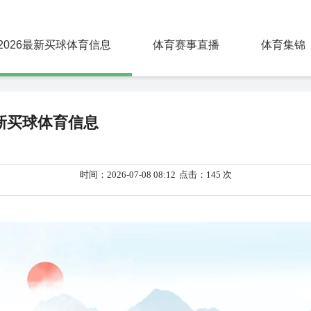
网-线上赢钱APP-手机赢钱软件-戒赌网-云开kaiyun入口站
>
2026最新买球体育信息
体育赛事直播
体育集锦
新买球体育信息
时间：2026-07-08 08:12
点击：145 次