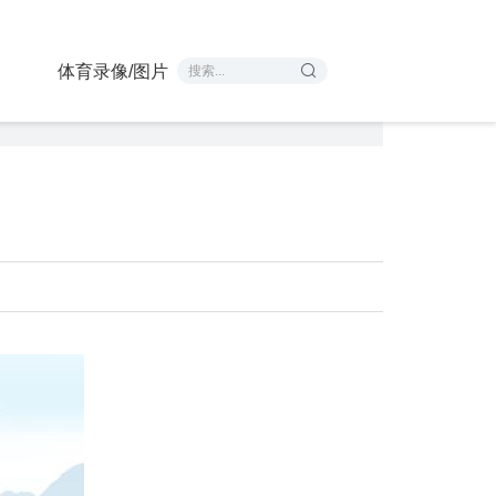
2026最新买球体育信息
> 在球迷和众人的不同
体育录像/图片