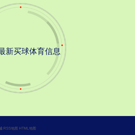
26最新买球体育信息
站
RSS地图
HTML地图