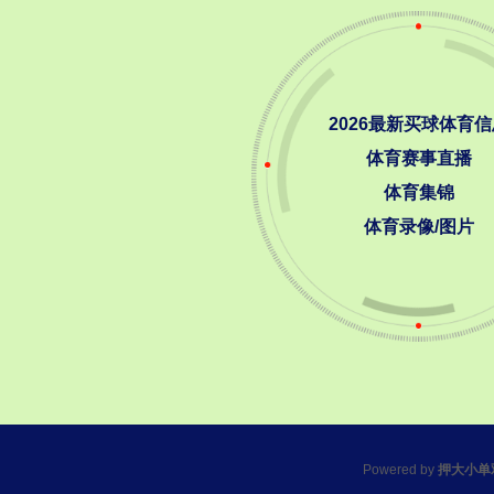
2026最新买球体育信
体育赛事直播
体育集锦
体育录像/图片
Powered by
押大小单双