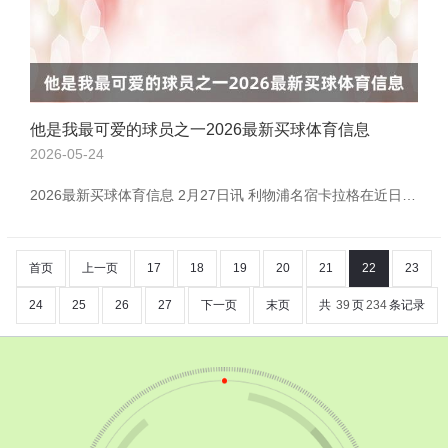
他是我最可爱的球员之一2026最新买球体育信息
2026-05-24
2026最新买球体育信息 2月27日讯 利物浦名宿卡拉格在近日袭取采访，道及相关德国双星的话题。 在被问及更倾向选用谁时，卡拉格暗示：“在本赛季之前，我会选用穆西亚拉。他是我最可爱的球员之一，我很可爱看他的比赛，尤其是他在欧洲杯上的阐明，他简直止境独特。” “不外他在本赛季还莫得展现出最好情状，我合计他的发展有些停滞了。大致是因为欧洲杯以及换帅的影响。而维尔茨刻下则特殊出色。琢磨到刻下情状，我咫尺会选用维尔茨。但我仍然止境可爱穆西亚拉。” 被问及德国双星当年能否获得金球奖时，卡拉格暗示：“我合
首页
上一页
17
18
19
20
21
22
23
24
25
26
27
下一页
末页
共
39
页
234
条记录