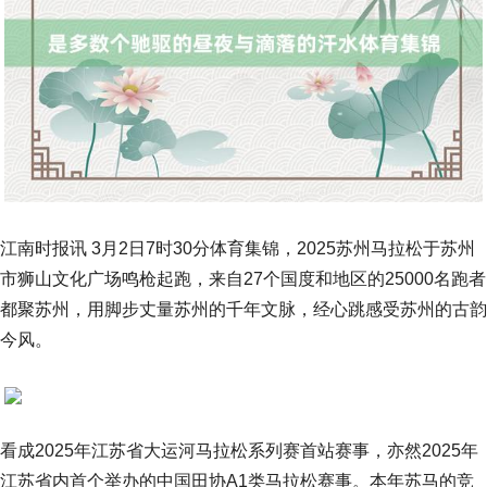
江南时报讯 3月2日7时30分体育集锦，2025苏州马拉松于苏州
市狮山文化广场鸣枪起跑，来自27个国度和地区的25000名跑者
都聚苏州，用脚步丈量苏州的千年文脉，经心跳感受苏州的古韵
今风。
看成2025年江苏省大运河马拉松系列赛首站赛事，亦然2025年
江苏省内首个举办的中国田协A1类马拉松赛事。本年苏马的竞