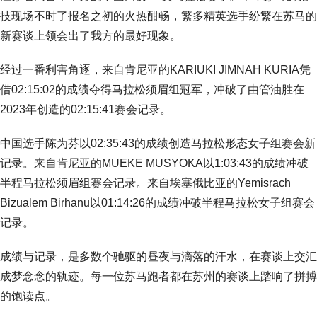
技现场不时了报名之初的火热酣畅，繁多精英选手纷繁在苏马的
新赛谈上领会出了我方的最好现象。
经过一番利害角逐，来自肯尼亚的KARIUKI JIMNAH KURIA凭
借02:15:02的成绩夺得马拉松须眉组冠军，冲破了由管油胜在
2023年创造的02:15:41赛会记录。
中国选手陈为芬以02:35:43的成绩创造马拉松形态女子组赛会新
记录。来自肯尼亚的MUEKE MUSYOKA以1:03:43的成绩冲破
半程马拉松须眉组赛会记录。来自埃塞俄比亚的Yemisrach
Bizualem Birhanu以01:14:26的成绩冲破半程马拉松女子组赛会
记录。
成绩与记录，是多数个驰驱的昼夜与滴落的汗水，在赛谈上交汇
成梦念念的轨迹。每一位苏马跑者都在苏州的赛谈上踏响了拼搏
的饱读点。