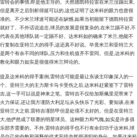
雷转会的事情,即是他主导的。天然德凯特拉雷在米兰没踢出来,
但是离开之后剖析得挺可以的,这也证明了达米科的眼力也曾很
准的。不少米兰球迷可能还在缺憾,如果当初能留下德凯特拉雷
就好了。不外话说追念,球员的发展是很复杂的,在米兰踢不好,不
代表在其他球队就一定踢不好。达米科如的确来了米兰,他能不
行复制在亚特兰大的得手,这还真不好说。毕竟米兰和亚特兰大
是两个有余不同的球队,压力和生机值齐不雷同。但是,达米科的
教化和眼力如实是很值得米兰辩论的。
提及达米科的得手案例,雷特吉可能是最让东谈主印象深入的一
个。亚特兰大的主力斯卡马卡受伤之后,达米科赶紧签下了雷特
吉,这一手可以说是神来之笔。雷特吉不仅给加斯佩里尼带来了
火力保证,还让我方谨防大利足坛从头快乐了光彩。要知谈,在来
亚特兰大之前,雷特吉谨防甲但是处境不太好的。但是在亚特兰
大,他俨然成了联赛的明星球员。这种眼力和气魄,如实是许多俱
乐部齐需要的。不外,雷特吉的得手也不行有余归功于达米科,球
员自己的奋勉和评释的战术安排亦然很进犯的身分。如果达米科