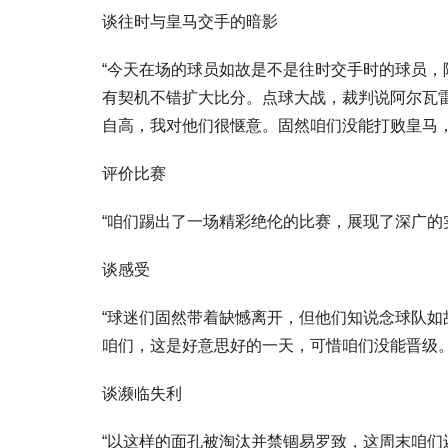
谈往时与皇马交手的暗影
“今天在场的球员如故是不是往时交手时的球员
有契机不错扩大比分。点球大战，裁判说阿尔瓦
自高，我对他们很惬意。固然咱们没能打败皇马，
评价比赛
“咱们踢出了一场精彩绝伦的比赛，展现了深广的
谈感受
“球迷们固然带着缺憾离开，但他们知说念球队
咱们，这是好意思好的一天，可惜咱们没能晋级。
谈濒临失利
“以这样的面孔被淘汰并禁锢易罗致，这周末咱