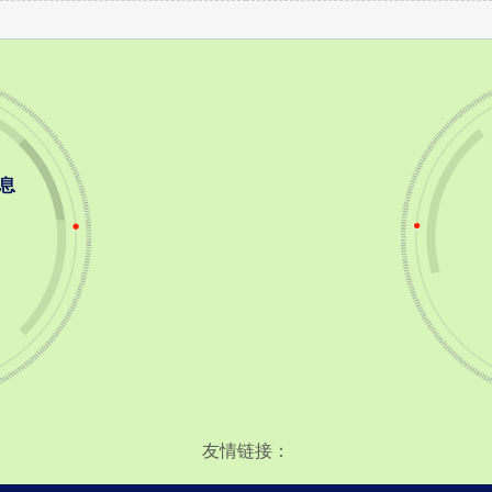
息
友情链接：