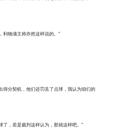
，利物浦主帅亦然这样说的。”
出得分契机，他们还罚丢了点球，我认为咱们的
球了，若是裁判这样认为，那就这样吧。”