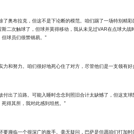
，除了奥布拉克，但这不是下论断的模范。咱们踢了一场特别精彩
雷斯二次触球了，但球并莫得移动，我从未见过VAR在点球大战
但球员们很禁锢易。”
实力和努力。咱们很好地死心住了对方，尽管他们是一支领有好
如故付出了沿路。可能入睡时念念到照旧合计太缺憾了，但这支球
死得其所，我对此感到坦然。”
们还要濒临一个很深广的敌手。毫无疑问，巴萨是但愿咱们打加时