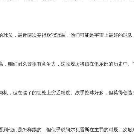
的球员，最近两次夺得欧冠冠军，他们可能是宇宙上最好的球队
高，咱们耐久皆很有竞争力，这段履历将留在俱乐部的历史中。”
的契机，但在临了的惩处上穷乏精度。敌手控球好多，但莫得创造
看到他们是怎样踢的，但似乎说阿尔瓦雷斯在主罚的时辰二次触