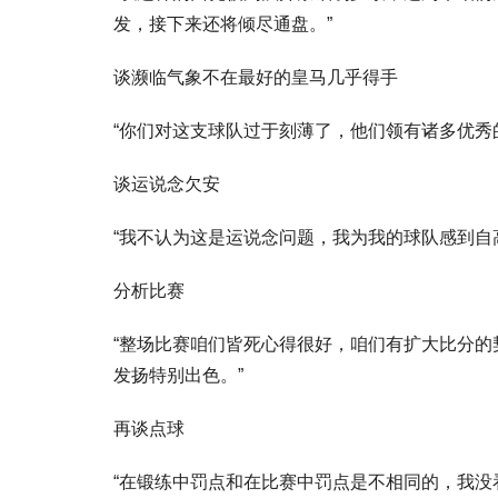
发，接下来还将倾尽通盘。”
谈濒临气象不在最好的皇马几乎得手
“你们对这支球队过于刻薄了，他们领有诸多优秀
谈运说念欠安
“我不认为这是运说念问题，我为我的球队感到自
分析比赛
“整场比赛咱们皆死心得很好，咱们有扩大比分
发扬特别出色。”
再谈点球
“在锻练中罚点和在比赛中罚点是不相同的，我没