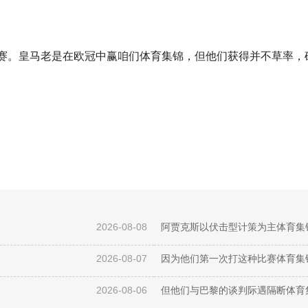
赛。皇马老是在欧冠中赢咱们体育集锦，但他们获得并不草率，
2026-08-08
阿贾克斯以伏击型计策为主体育集
2026-08-07
因为他们第一次打这种比赛体育集
2026-08-06
但他们与巴黎的谈判际遇隔断体育