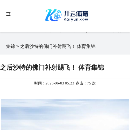
你的位置：
押大小单双平台-压大小赢钱平台-堵钱网-线上
赢钱APP-手机赢钱软件-戒赌网-云开kaiyun入口站
>
体育
集锦
> 之后沙特的佛门补射踢飞！ 体育集锦
之后沙特的佛门补射踢飞！ 体育集锦
时间：2026-06-03 05:23
点击：75 次