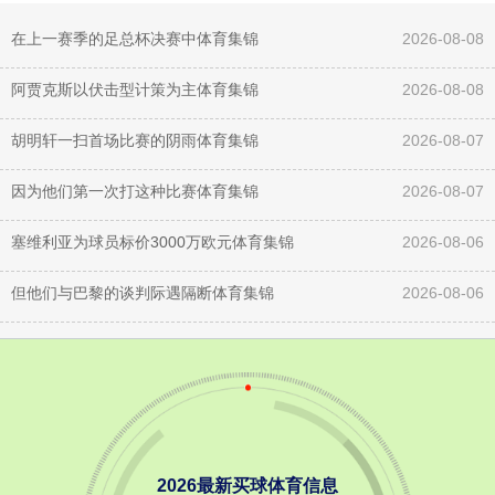
在上一赛季的足总杯决赛中体育集锦
2026-08-08
阿贾克斯以伏击型计策为主体育集锦
2026-08-08
胡明轩一扫首场比赛的阴雨体育集锦
2026-08-07
因为他们第一次打这种比赛体育集锦
2026-08-07
塞维利亚为球员标价3000万欧元体育集锦
2026-08-06
但他们与巴黎的谈判际遇隔断体育集锦
2026-08-06
2026最新买球体育信息