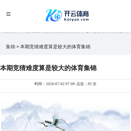
你的位置：
押大小单双平台-压大小赢钱平台-堵钱网-线上
赢钱APP-手机赢钱软件-戒赌网-云开kaiyun入口站
>
体育
集锦
> 本期竞猜难度算是较大的体育集锦
本期竞猜难度算是较大的体育集锦
时间：2026-07-02 07:09
点击：85 次