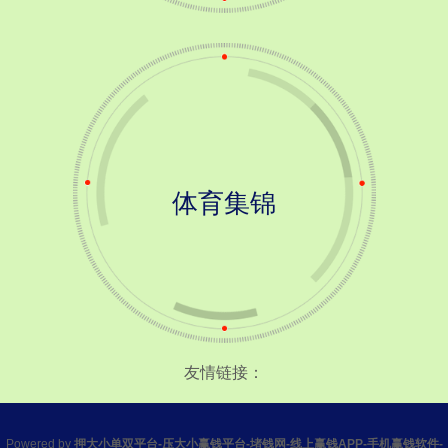
体育集锦
友情链接：
Powered by
押大小单双平台-压大小赢钱平台-堵钱网-线上赢钱APP-手机赢钱软件-