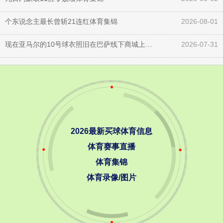
个东说念主最长曾斩21连红体育集锦
2026-08-01
现在亚马尔的10号球衣照旧在巴萨线下商城上架发售体育集锦
2026-07-31
2026最新买球体育信息
体育赛事直播
体育集锦
体育录像/图片