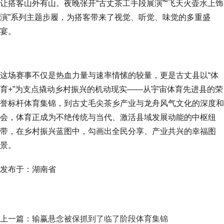
让搭客山外有山。夜晚张开“古丈茶工手段展演”“飞天火壶水上饰
演”系列主题步履，为搭客带来了视觉、听觉、味觉的多重盛
宴。
这场赛事不仅是热血力量与速率情愫的较量，更是古丈县以“体
育+”为支点撬动乡村振兴的机动现实——从宇宙体育先进县的荣
誉标杆体育集锦，到古丈毛尖茶乡产业与龙舟风气文化的深度和
会，体育正成为不绝传统与当代、激活县域发展动能的中枢纽
带，在乡村振兴蓝图中，勾画出全民分享、产业共兴的幸福图
景。
发布于：湖南省
上一篇：
输赢悬念被保抓到了临了阶段体育集锦