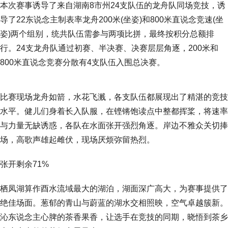
本次赛事诱导了来自湖南8市州24支队伍的龙舟队同场竞技，诱
导了22东说念主制表率龙舟200米(坐姿)和800米直说念竞速(坐
姿)两个组别，统共队伍需参与两项比拼，最终按积分总额排
行。24支龙舟队通过初赛、半决赛、决赛层层角逐，200米和
800米直说念竞赛分散有4支队伍入围总决赛。
比赛现场龙舟如箭，水花飞溅，各支队伍都展现出了精湛的竞技
水平。健儿们身着长入队服，在铿锵饱读点中整都挥桨，将速率
与力量无缺诱惑，各队在水面张开强烈角逐。岸边不雅众关切捧
场，高歌声雄起雌伏，现场厌烦弥留热烈。
张开剩余71%
栖凤湖算作酉水流域最大的湖泊，湖面深广高大，为赛事提供了
绝佳场面。葱郁的青山与蔚蓝的湖水交相照映，空气卓越簇新。
沁东说念主心脾的茶香果香，让选手在竞技的同期，晓悟到茶乡