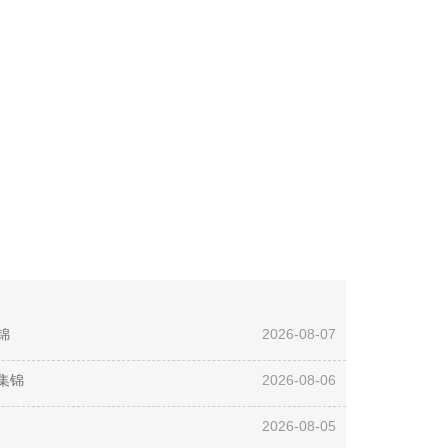
锦
2026-08-07
集锦
2026-08-06
2026-08-05