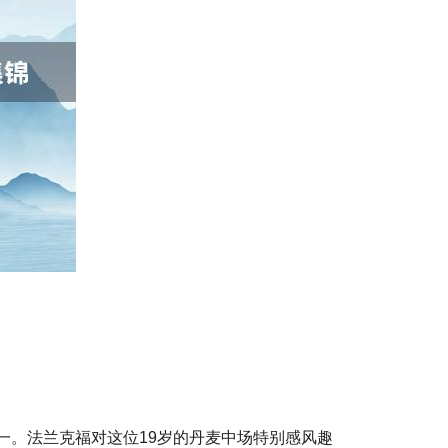
一。法兰克福对这位19岁的丹麦中场特别感风趣