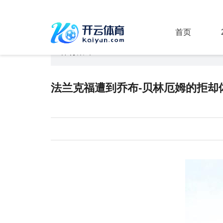
你的位置：
押大小单双平台-压大小赢钱平台-堵钱
首页
体育集锦
法兰克福遭到乔布-贝林厄姆的拒却