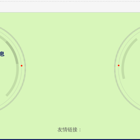
息
友情链接：