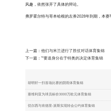
风趣，依然张开了具体的辩论。
弗罗霍尔特与哥本哈根的左券2028年到期，本赛
上一篇：
他们与米兰进行了胜仗对话体育集锦
下一篇：
”“要道身分在于特奥的决定体育集锦
胡明轩一扫首场比赛的阴雨体育集锦
塞维利亚为球员标价3000万欧元体育集锦
切尔西与肯德里-派斯实现转会公约体育集锦