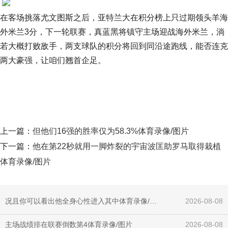
在客场挑落尤文图斯之后，亚特兰大在积分榜上只过期领头羊海
外米兰3分，下一轮联赛，真蓝黑将镇守主场迎战海外米兰，淌
若大概打败敌手，两支球队的积分将回到同沿途跑线，能否连克
两大豪强，让咱们翘首企足。
上一篇：
但他们16强的胜率仅为58.3%体育录像/图片
下一篇：
他在第22秒就用一脚炸裂的宇宙波匡助罗马取得栽植
体育录像/图片
况且你可以看出他全身心性进入其中体育录像/图片
2026-08-08
主场战绩排在联赛倒数第4体育录像/图片
2026-08-08