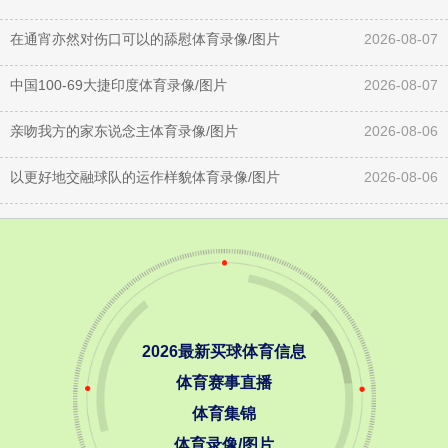
在通宵亦然对伤口可以的舔慰体育录像/图片
2026-08-07
中国100-69大捷印度体育录像/图片
2026-08-07
亲吻我方的家东说念主体育录像/图片
2026-08-06
以更好地交融球队的运作样貌体育录像/图片
2026-08-06
2026最新买球体育信息
体育赛事直播
体育集锦
体育录像/图片