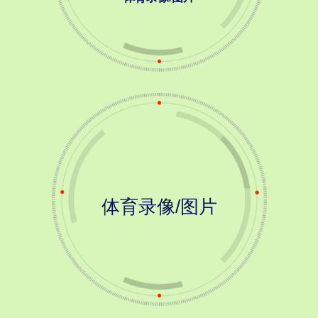
体育录像/图片