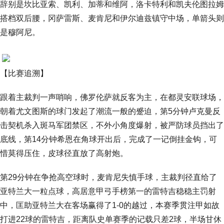
辞别是坎比亚索、凯利、加蒂和维阿，洛卡特利和凯夫伦图拉姆
搭档双后腰，冈萨雷斯、麦肯尼和伊尔迪兹镇守中场，单箭头则
是穆阿尼。
【比赛追溯】
跟着主裁判一声哨响，佛罗伦萨就反客为主，在都灵安联球场，
朝着尤文图斯的球门发起了潮流一般的蹙迫，第5分钟卢克曼反
击契机杀入斑马军团禁区，不外小角度爆射，被严防球员挡出了
底线，第14分钟希恩在角球开出后，完成了一记倒挂金钩，可
惜莫得压住，皮球径直放了高射炮。
第29分钟在争抢高空球时，麦肯尼失慎手球，主裁判径直给了
亚特兰大一粒点球，高居意甲弓手榜第一的雷特吉稳稳主罚射
中，匡助亚特兰大在客场赢得了1-0的越过，本赛季贯注甲如故
打进22球的雷特吉，距离队史单赛季的记载只差2球，半场甘休