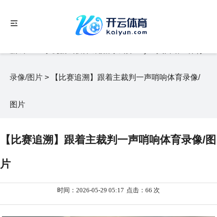
你的位置：
押大小单双平台-压大小赢钱平台-堵钱网-线上
赢钱APP-手机赢钱软件-戒赌网-云开kaiyun入口站
>
体育
录像/图片
> 【比赛追溯】跟着主裁判一声哨响体育录像/
图片
【比赛追溯】跟着主裁判一声哨响体育录像/图
片
时间：2026-05-29 05:17
点击：66 次