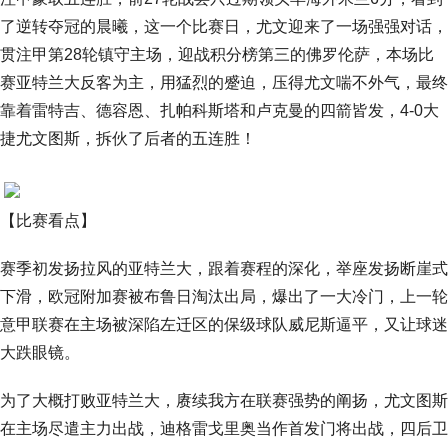
了逆转夺冠的晨曦，这一个比赛日，尤文迎来了一场强强对话，
贯注甲第28轮镇守主场，迎战积分榜第三的佛罗伦萨，本场比
赛亚特兰大反客为主，用猛烈的蹙迫，压得尤文喘不外气，最终
靠着雷特吉、德容恩、扎帕科斯塔和卢克曼的四箭皆发，4-0大
捷尤文图斯，拆伙了后者的五连胜！
【比赛看点】
赛季初发扬拉风的亚特兰大，跟着赛程的深化，举座发扬断崖式
下滑，欧冠附加赛被布鲁日淘汰出局，爆出了一大冷门，上一轮
意甲联赛在主场被深陷左迁区的保级球队威尼斯逼平，又让球迷
大跌眼镜。
为了大概打败亚特兰大，赓续我方在联赛强势的阐扬，尤文图斯
在主场尽遣主力出战，迪格雷戈里奥当作首发门将出战，四后卫