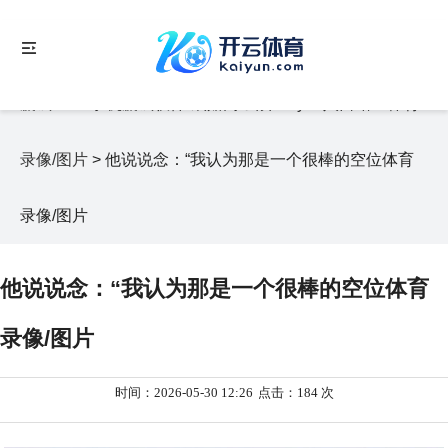
你的位置：
押大小单双平台-压大小赢钱平台-堵钱网-线上
赢钱APP-手机赢钱软件-戒赌网-云开kaiyun入口站
>
体育
录像/图片
> 他说说念：“我认为那是一个很棒的空位体育
录像/图片
他说说念：“我认为那是一个很棒的空位体育
录像/图片
时间：2026-05-30 12:26
点击：184 次