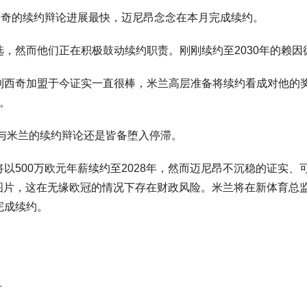
西奇的续约辩论进展最快，迈尼昂念念在本月完成续约。
，然而他们正在积极鼓动续约职责。刚刚续约至2030年的赖
西奇加盟于今证实一直很棒，米兰高层准备将续约看成对他的奖
。
他与米兰的续约辩论还是皆备堕入停滞。
以500万欧元年薪续约至2028年，然而迈尼昂不沉稳的证实
/图片，这在无缘欧冠的情况下存在财政风险。米兰将在新体育总
完成续约。
片