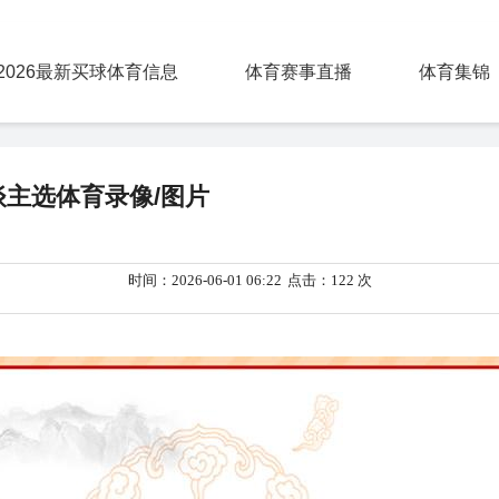
网-线上赢钱APP-手机赢钱软件-戒赌网-云开kaiyun入口站
>
2026最新买球体育信息
体育赛事直播
体育集锦
主选体育录像/图片
时间：2026-06-01 06:22
点击：122 次