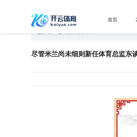
你的位置：
押大小单双平台-压大小赢钱平台-堵钱
首页
监东谈主选体育录像/图片
尽管米兰尚未细则新任体育总监东谈