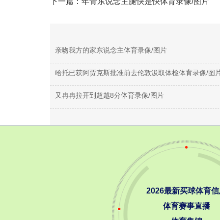
下一篇：
年青东说念主腿快是快体育录像/图片
亲吻我方的家东说念主体育录像/图片
哈托已获阿贾克斯批准前去伦敦汲取体检体育录像/图
又冉冉拉开到超越8分体育录像/图片
2026最新买球体育信
体育赛事直播