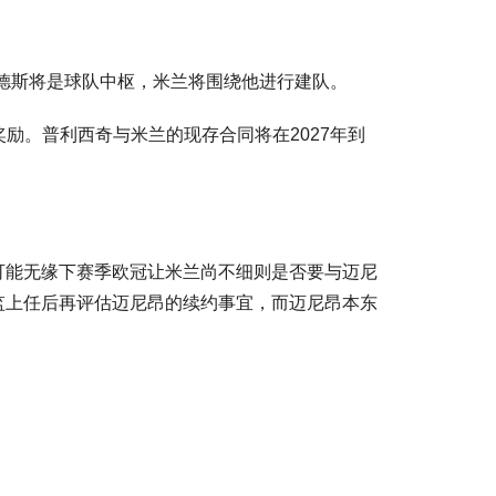
因德斯将是球队中枢，米兰将围绕他进行建队。
励。普利西奇与米兰的现存合同将在2027年到
、可能无缘下赛季欧冠让米兰尚不细则是否要与迈尼
监上任后再评估迈尼昂的续约事宜，而迈尼昂本东