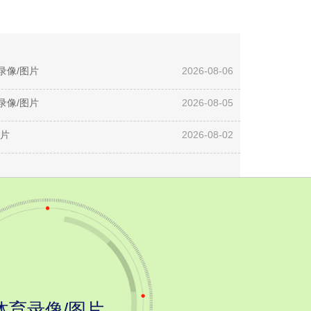
录像/图片
2026-08-06
录像/图片
2026-08-05
图片
2026-08-02
体育录像/图片