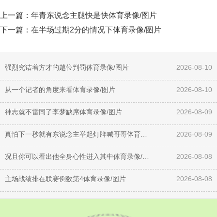
上一篇：
年青东说念主腿快是快体育录像/图片
下一篇：
在半场过期2分的情况下体育录像/图片
强烈究诘着方才的越位判罚体育录像/图片
2026-08-10
从一个记者的角度来看体育录像/图片
2026-08-10
神志就不雷同了李梦缺席体育录像/图片
2026-08-09
真怕下一秒就有东说念主举起灯牌喊哥哥体育录像/图片
2026-08-09
况且你可以看出他全身心性进入其中体育录像/图片
2026-08-08
主场战绩排在联赛倒数第4体育录像/图片
2026-08-08