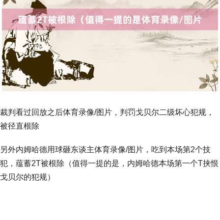
裁判看过回放之后体育录像/图片，判罚戈贝尔二级坏心犯规，
被径直根除
另外内姆哈德用球砸东谈主体育录像/图片，吃到本场第2个技
犯，蕴蓄2T被根除（值得一提的是，内姆哈德本场第一个T挟恨
戈贝尔的犯规）