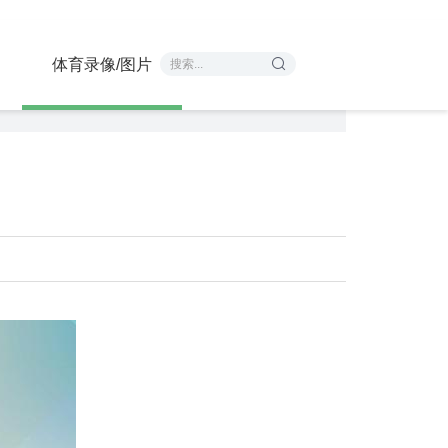
体育录像/图片
> 阿利森在比赛中头部受伤体育
体育录像/图片