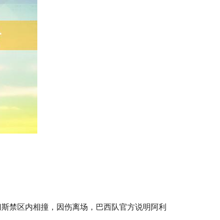
桑切斯禁区内相撞，因伤离场，巴西队官方说明阿利