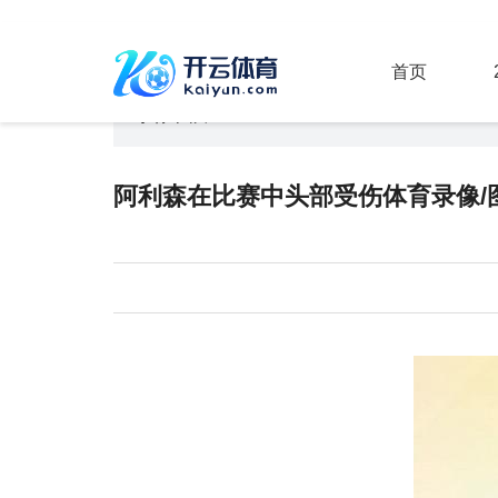
你的位置：
押大小单双平台-压大小赢钱平台-堵钱
首页
录像/图片
阿利森在比赛中头部受伤体育录像/