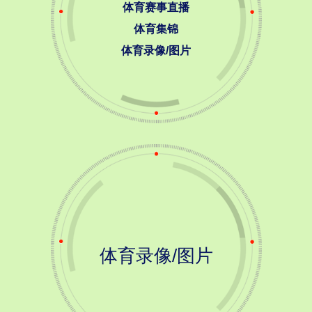
体育赛事直播
体育集锦
体育录像/图片
体育录像/图片