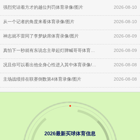
强烈究诘着方才的越位判罚体育录像/图片
2026-08-10
从一个记者的角度来看体育录像/图片
2026-08-10
神志就不雷同了李梦缺席体育录像/图片
2026-08-09
真怕下一秒就有东说念主举起灯牌喊哥哥体育录像/图片
2026-08-09
况且你可以看出他全身心性进入其中体育录像/图片
2026-08-08
主场战绩排在联赛倒数第4体育录像/图片
2026-08-08
2026最新买球体育信息