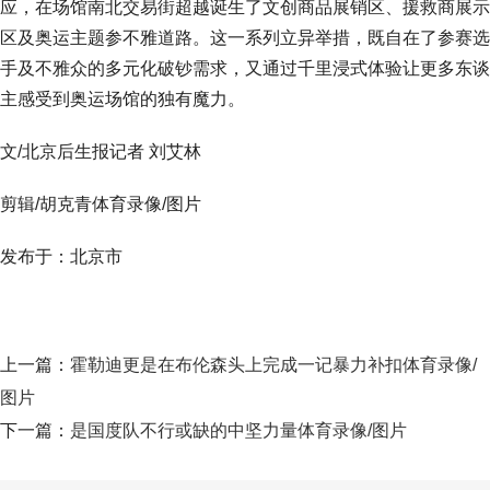
应，在场馆南北交易街超越诞生了文创商品展销区、援救商展示
区及奥运主题参不雅道路。这一系列立异举措，既自在了参赛选
手及不雅众的多元化破钞需求，又通过千里浸式体验让更多东谈
主感受到奥运场馆的独有魔力。
文/北京后生报记者 刘艾林
剪辑/胡克青体育录像/图片
发布于：北京市
上一篇：
霍勒迪更是在布伦森头上完成一记暴力补扣体育录像/
图片
下一篇：
是国度队不行或缺的中坚力量体育录像/图片