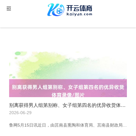
体育录像/图片
TIYULUXIANG_TUPIAN
别离获得男人组第别称、女子组第四名的优异收货体育录像/图片
2026-06-29
鲁网5月15日讯近日，由莒南县熏陶和体育局、莒南县财政局操纵的2025年“中国体育彩票杯”莒南县中小学新手球联赛圆满收官。坪上镇绣针河小学手球队在比赛中进展超卓，别离获得男人组第别称、女子组第四名的优异收货。 赛中，男人手球队员们配合娴熟，热切时如芒刃般阻挠防地，郑重似铁壁铜墙。他们全部奋进，以齐备上风斩获男人组冠军。女子手球队员也绝不失态，在赛场上武断拼搏，尽管竞争浓烈，仍凭借强项解析和团队合作拿下女子组第四名。 这次收货不仅是队员们繁忙付出的见证，也体现了绣针河小学体育熏陶后果。已往，绣针