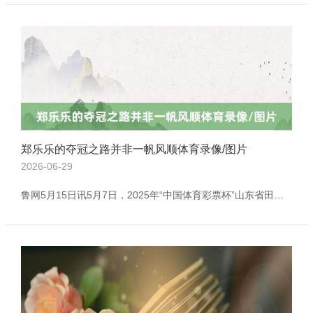
郑乐乐的夺冠之路并非一帆风顺体育录像/图片
2026-06-29
鲁网5月15日讯5月7日，2025年“中国体育彩票杯”山东省田径锦标赛在日照市奎山体育中心开幕。在这场集聚全省16地市顶尖田径选手的赛事中，临沂第四中学郑乐乐同学以22.07秒的优异收成，力压群雄，斩获须眉甲组200米冠军。更令东谈主欣喜的是，同班同学田玉琪、朱相宇、王鹤轩在各自技俩中均刷新个东谈主最好收成（PB）体育录像/图片，并顺利赢得国度二级剖判员文凭。郑乐乐更凭借这次夺冠入选山东省田径代表队，将于本年8月代表山东出征在沈阳举行的首届寰球青少年田径剖判会。 手脚山东省最高规格的青少年田径