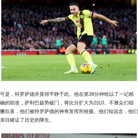
可是，特罗萨德并莫得平静于此。他在第38分钟给以了一记精
确的助攻，萨利巴趁势破门，将比分扩大为2比0。不雅众们猖
獗欣喜，他们被特罗萨德的神奇发挥所校服。他们知说念，他们
亲目睹证了历史的降生。