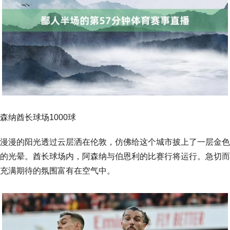
森纳酋长球场1000球
漫漫的阳光透过云层洒在伦敦，仿佛给这个城市披上了一层金色
的光晕。酋长球场内，阿森纳与伯恩利的比赛行将运行。急切而
充满期待的氛围富有在空气中。