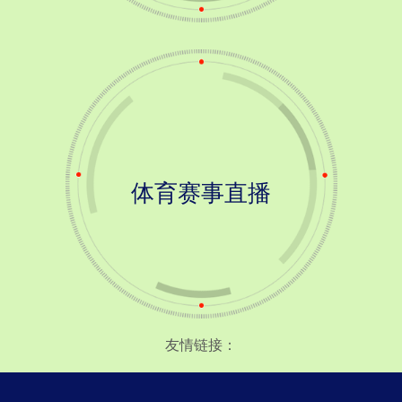
体育赛事直播
友情链接：