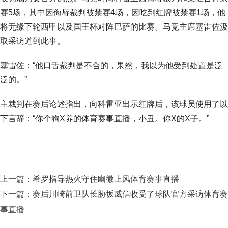
赛5场，其中因侮辱裁判被禁赛4场，因吃到红牌被禁赛1场，他
将无缘下轮西甲以及国王杯对阵巴萨的比赛。马竞主席塞雷佐汲
取采访道到此事。
塞雷佐：“他口舌裁判是不合的，果然，我以为他受到处置是泛
泛的。”
主裁判在赛后论述指出，向科雷亚出示红牌后，该球员使用了以
下言辞：“你个狗X养的体育赛事直播，小丑。你X的X子。”
上一篇：
希罗指导热火守住幽微上风体育赛事直播
下一篇：
赛后川崎前卫队长胁坂威信收受了球队官方采访体育赛
事直播