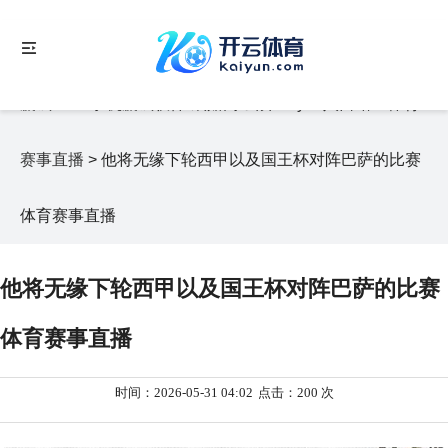
你的位置：
押大小单双平台-压大小赢钱平台-堵钱网-线上
赢钱APP-手机赢钱软件-戒赌网-云开kaiyun入口站
>
体育
赛事直播
> 他将无缘下轮西甲以及国王杯对阵巴萨的比赛
体育赛事直播
他将无缘下轮西甲以及国王杯对阵巴萨的比赛
体育赛事直播
时间：2026-05-31 04:02
点击：200 次