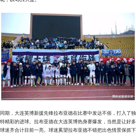
同期，大连英博新援先锋拉布亚德在比赛中发达不俗，打入了独
特精彩的进球。拉布亚德在大连英博热身赛爆发，当然是让好多
球迷齐合计目前一亮。球迷奚望拉布亚德不错把出色情景保抓下