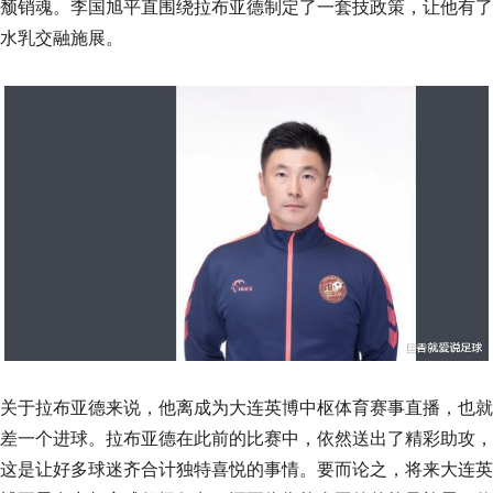
颓销魂。李国旭平直围绕拉布亚德制定了一套技政策，让他有了
水乳交融施展。
关于拉布亚德来说，他离成为大连英博中枢体育赛事直播，也就
差一个进球。拉布亚德在此前的比赛中，依然送出了精彩助攻，
这是让好多球迷齐合计独特喜悦的事情。要而论之，将来大连英