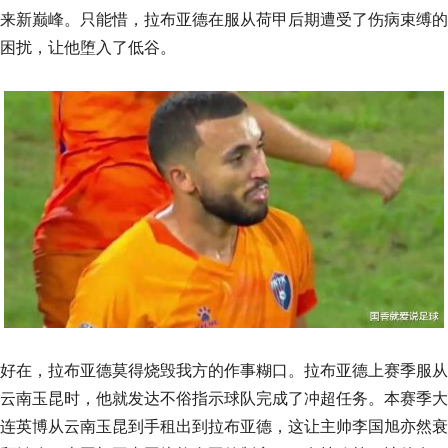
来新巅峰。只能惜，拉布亚德在服从荷甲后期遭受了伤病束缚的
困扰，让他堕入了低谷。
好在，拉布亚德莫得烧毁我方的作事糊口。拉布亚德上赛季服从
云南玉昆时，他就发达不俗指示球队完成了冲超任务。本赛季大
连英博从云南玉昆到手租出到拉布亚德，这让主帅李国旭亦然衰