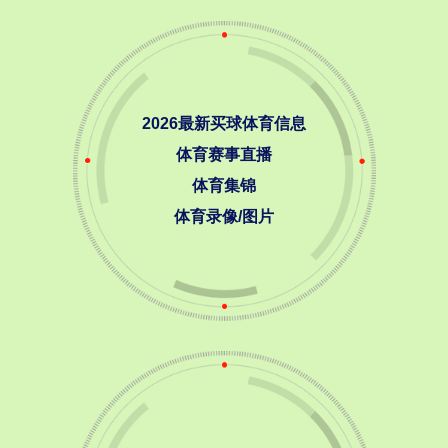
2026最新买球体育信息
体育赛事直播
体育集锦
体育录像/图片