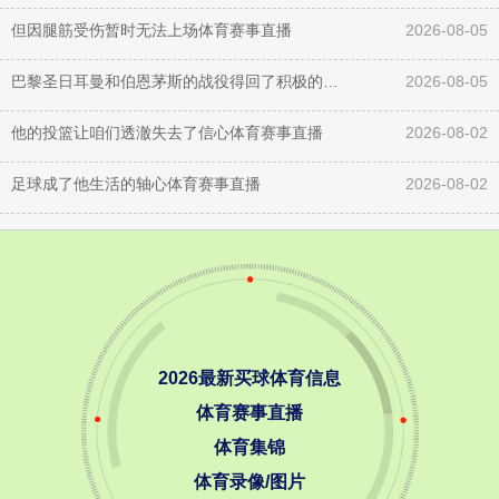
但因腿筋受伤暂时无法上场体育赛事直播
2026-08-05
巴黎圣日耳曼和伯恩茅斯的战役得回了积极的后果体育赛事直播
2026-08-05
他的投篮让咱们透澈失去了信心体育赛事直播
2026-08-02
足球成了他生活的轴心体育赛事直播
2026-08-02
2026最新买球体育信息
体育赛事直播
体育集锦
体育录像/图片