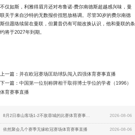
不仅如斯，利雅得眉月还对布鲁诺-费尔南德斯超越感兴味，曼
联关于来自沙特的无数报价捏怒放格调。尽管30岁的费尔南德
斯但愿络续留在曼联，但曩昔仍有可能改换认识，他和曼联的条
约将于2027年到期。
上一篇：
并在欧冠赛场匡助球队闯入四强体育赛事直播
下一篇：
中国第一位别称牌相干取得博士学位的学者（1996）
体育赛事直播
8月2日泰山客场1-2不敌蓉城的比赛体育赛事直播
2026-08-06
依然聚会几个赛季无缘欧冠赛场体育赛事直播
2026-08-06