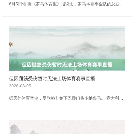
8月5日讯 据《罗马体育报》报说念，罗马本赛季全队的总薪水为8900万欧元，比两年前低了2000万欧元。 罗马当年多年来一直受到欧足联财政公说念竞赛规定的为止，这影响了球队的引援和发展。而罗马球员的高薪是一浩劫题，最近几年罗马的薪水珍摄甲仅次于尤文和国米，与米兰在统一水平，但罗马的得益却和薪水不能正比，依然聚会几个赛季无缘欧冠赛场。 罗马雇主弗里德金也意识到了这个问题，况兼条目俱乐部进行举座降薪，这取得了一定奏效。在2018-19赛季，罗马的总薪水初度冲突了1亿欧元大关，在2020-21赛季达
但因腿筋受伤暂时无法上场体育赛事直播
2026-08-05
据天外体育音尘，曼联挑升签下巴黎门将多纳鲁马。 意大利门将的条约已插足终末一年，巴黎接近签下里尔的切瓦利耶算作新门将。 多纳鲁马并不急于决定我方的异日，并雅瞻念与切瓦利耶竞争一号门将的位置。他仍有可能在今夏之后不时留在巴黎。 曼联对多纳鲁马的有趣使得奥纳纳的异日变得不细则，他现在随队在好意思国，但因腿筋受伤暂时无法上场。 此前有报谈称，多纳鲁马与巴黎的续约一直不决，巴黎还是接近签下里尔门将切瓦利耶。曼联在内的多支球队皆对多纳鲁马挑升。 足坛名家镇守！独流派据掐准赛果体育赛事直播，连红战绩带你躺