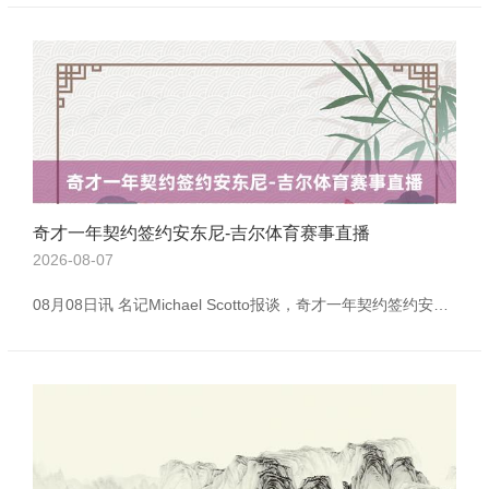
奇才一年契约签约安东尼-吉尔体育赛事直播
2026-08-07
08月08日讯 名记Michael Scotto报谈，奇才一年契约签约安东尼-吉尔。 吉尔在目田市集开启后不久被奇才裁掉，如今以一份一年契约重回球队。 活命的5个赛季体育赛事直播，吉尔王人效率于奇才，230场比赛场均简略获得3.4分。