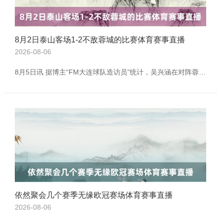
8月2日泰山客场1-2不敌蓉城的比赛体育赛事直播
2026-08-06
8月5日讯 据博主“FM大连球队造访员”统计，吴兴涵在对阵蓉城的比赛中完成了个东说念主事业赛事出场300场里程碑。 8月2日泰山客场1-2不敌蓉城的比赛，是山东泰山队球员吴兴涵俱乐部各项事业赛事出战的第300场比赛。 吴兴涵的事业生活基本是在泰山队效率体育赛事直播，300场事业赛事共打入30球，其中联赛232场30球、足协杯41场，亚冠27场。
依然聚会几个赛季无缘欧冠赛场体育赛事直播
2026-08-06