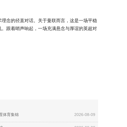
术理念的径直对话。关于曼联而言，这是一场平稳
机。跟着哨声响起，一场充满悬念与厚谊的英超对
置体育集锦
2026-08-09