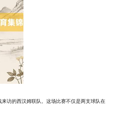
战来访的西汉姆联队。这场比赛不仅是两支球队在