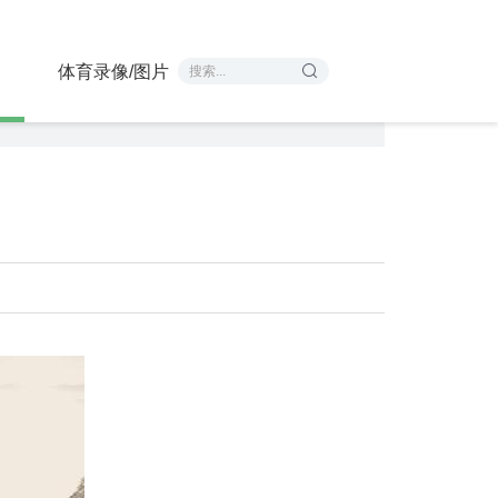
体育集锦
> 细心端也通过邃密的团队合作和高
体育录像/图片