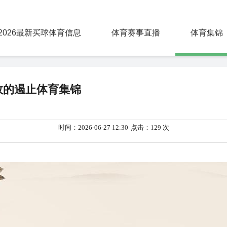
网-线上赢钱APP-手机赢钱软件-戒赌网-云开kaiyun入口站
>
2026最新买球体育信息
体育赛事直播
体育集锦
效的遏止体育集锦
时间：2026-06-27 12:30
点击：129 次