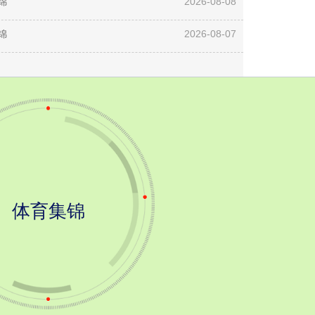
锦
2026-08-08
锦
2026-08-07
体育集锦