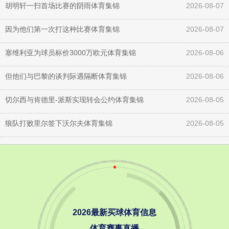
胡明轩一扫首场比赛的阴雨体育集锦
2026-08-07
因为他们第一次打这种比赛体育集锦
2026-08-07
塞维利亚为球员标价3000万欧元体育集锦
2026-08-06
但他们与巴黎的谈判际遇隔断体育集锦
2026-08-06
切尔西与肯德里-派斯实现转会公约体育集锦
2026-08-05
狼队打败里尔签下沃尔夫体育集锦
2026-08-05
2026最新买球体育信息
体育赛事直播