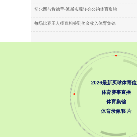
切尔西与肯德里-派斯实现转会公约体育集锦
每场比赛王人径直相关到奖金收入体育集锦
2026最新买球体育信
体育赛事直播
体育集锦
体育录像/图片