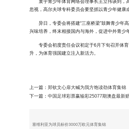
寰宇青少年体育网络会理事长王立伟谈到，
忽视，高尔夫球专科委员会要坚抓以青少年健康成
异日，专委会将搭建“三座桥梁”鼓舞青少年
兴味培养，终末相接国内与海外，促进中外青少
专委会初度责任会议初定于6月下旬召开体
升，为体育强国建立注入新活力。
上一篇：
郑钦文心扉大喊为我方饱读劲体育集锦
下一篇：
中国足球彩票赢输彩25077期澳盘最新赔率
塞维利亚为球员标价3000万欧元体育集锦