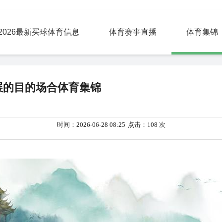
网-线上赢钱APP-手机赢钱软件-戒赌网-云开kaiyun入口站
>
2026最新买球体育信息
体育赛事直播
体育集锦
展的目的场合体育集锦
时间：2026-06-28 08:25
点击：108 次