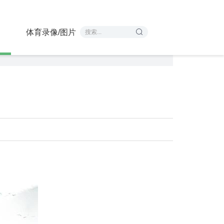
体育集锦
> 高尔夫通顺相宜国度对户外通顺发
体育录像/图片