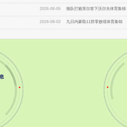
2026-08-05
狼队打败里尔签下沃尔夫体育集锦
2026-08-02
九日内豪取11胜零败绩体育集锦
息