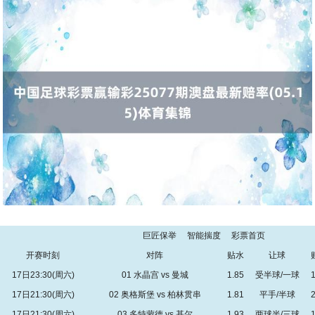
巨匠保举 智能揣度 彩票首页
开赛时刻
对阵
贴水
让球
17日23:30(周六)
01 水晶宫 vs 曼城
1.85
受半球/一球
1
17日21:30(周六)
02 奥格斯堡 vs 柏林贯串
1.81
平手/半球
2
17日21:30(周六)
03 多特蒙德 vs 基尔
1.93
两球半/三球
1