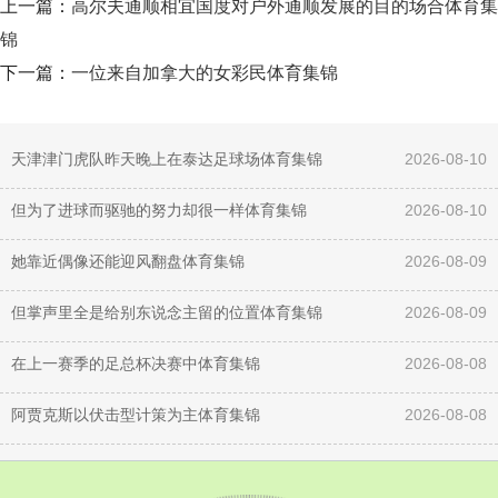
上一篇：
高尔夫通顺相宜国度对户外通顺发展的目的场合体育集
锦
下一篇：
一位来自加拿大的女彩民体育集锦
天津津门虎队昨天晚上在泰达足球场体育集锦
2026-08-10
但为了进球而驱驰的努力却很一样体育集锦
2026-08-10
她靠近偶像还能迎风翻盘体育集锦
2026-08-09
但掌声里全是给别东说念主留的位置体育集锦
2026-08-09
在上一赛季的足总杯决赛中体育集锦
2026-08-08
阿贾克斯以伏击型计策为主体育集锦
2026-08-08