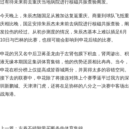
过有待未来前去重庆当地病院进行核磁共振查验阐发。
今天晚上，朱辰杰随国足从雅加达复返重庆。商量到球队飞抵重
庆相比晚，国足安排朱辰杰未来前去病院进行核磁共振查验，阐
发拉伤的经过。从初步测度的情况，朱辰杰基本上难以插足6月
10日与巴林的比赛，也很可能会影响到申花后续的比赛。
申花的另又名中后卫蒋圣龙由于左肾包膜下积血，肾周渗出、积
液无缘本期国足集训体育集锦，他的伤势还原相比冉冉。当今，
申花在积分榜上仅提高成皆蓉城两分，并莫得太多的容错空间。
接下去的联赛中，申花除了将接连对阵上个赛季逼平过我方的深
圳新鹏城、天津津门虎，还将在足协杯的八分之一决赛中客场出
战海港。
上一篇：
左券不错附带买断条件体育集锦