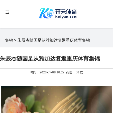
你的位置：
押大小单双平台-压大小赢钱平台-堵钱网-线上
赢钱APP-手机赢钱软件-戒赌网-云开kaiyun入口站
>
体育
集锦
> 朱辰杰随国足从雅加达复返重庆体育集锦
朱辰杰随国足从雅加达复返重庆体育集锦
时间：2026-07-08 10:29
点击：68 次