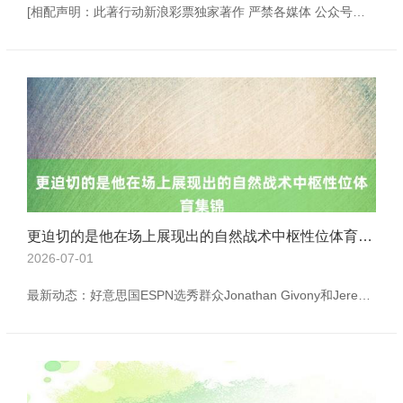
[相配声明：此著行动新浪彩票独家著作 严禁各媒体 公众号等转载 违法必究！重办不贷！] 赵沉：03 07 08 13 14 16 23 31 33 + 09 13 14 袁启晨：04 07 13 14 17 18 22 26 30 + 02 03 05 袁智囊：04 08 13 16 24 26 27 32 33 + 02 03 鹰漫空：05 07 10 15 19 23 25 26 27 + 08 11 13 豪杰：10 11 17 19 22 25 28 30 33 + 03 07 12
更迫切的是他在场上展现出的自然战术中枢性位体育集锦
2026-07-01
最新动态：好意思国ESPN选秀群众Jonathan Givony和Jeremy Woo更新了2025年NBA模拟选秀排行，中国球员杨瀚森在次轮第41顺位被金州骁雄选中，预测将与库里联手。此前，杨瀚森初次干预选秀榜单时排行第59位。通过ESPN关于杨瀚森的魄力变化，不错了了看到他在选秀历程中迟缓高涨的行情。在连合试训前，杨瀚森以致被排在第90位，险些莫得契机被选中。相关词，试训后他马上从第90位跃升至第59位，率先预测将由火箭选中。最新的更新败露，他的选秀顺位上升了18位，已从次轮末段跃升至次轮