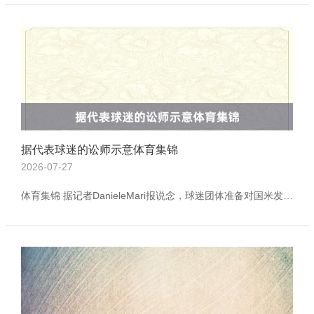
据代表球迷的讼师示意体育集锦
2026-07-27
体育集锦 据记者DanieleMari报说念，球迷团体准备对国米发起民事诉讼。DanieleMari泄露，部分有组织的球迷团体正准备对国米发起民事诉讼，原因是俱乐部拦阻了一些球迷的季票续订，据代表球迷的讼师示意，很多被列入“不受接待”名单的球迷并无坐法纪录，也从未被辞谢入场。球迷团体代表讼师之一佩尔利诺说说念：“在向外洋米兰条款清醒后，咱们将针对厌烦和滋扰优先购买权的活动拿起民事诉讼，并条款抵偿亏蚀。因为在黑名单中，有些球迷并无坐法纪录，并与任何‘干扰活动’扫数无关，并且多年来一直是季票握有者