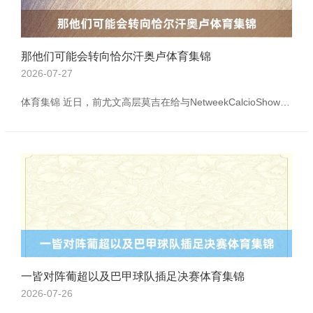
那他们可能会转向恰尔汗奥卢体育集锦
2026-07-27
体育集锦 近日，前尤文高层莫吉在给与NetweekCalcioShow节场所采访中，谈到了国米球员恰尔汗奥卢和劳塔罗。他说：“若是加拉塔萨雷安详为奥斯梅恩出价7500万欧元，我真的不以为他们还能掏出钱直快国米对恰尔汗奥卢的要价。”“我以为这两笔往复从根柢上是关连的。若是加拉塔萨雷没能签下奥斯梅恩，那他们可能会转向恰尔汗奥卢。不然这就成了一个问题，我从业内听到了这么的声息。”“但若是说国米现时有谁最该离队，那不是恰尔汗奥卢，而是劳塔罗，他照旧告捷地扯后腿了俱乐部和统共更衣室。”“试思一下，若是劳
一皆对阵葡超以及巴甲球队插足决赛体育集锦
2026-07-26