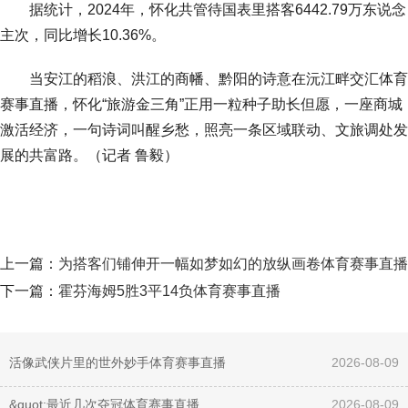
据统计，2024年，怀化共管待国表里搭客6442.79万东说念
主次，同比增长10.36%。
当安江的稻浪、洪江的商幡、黔阳的诗意在沅江畔交汇体育
赛事直播，怀化“旅游金三角”正用一粒种子助长但愿，一座商城
激活经济，一句诗词叫醒乡愁，照亮一条区域联动、文旅调处发
展的共富路。（记者 鲁毅）
上一篇：
为搭客们铺伸开一幅如梦如幻的放纵画卷体育赛事直播
下一篇：
霍芬海姆5胜3平14负体育赛事直播
活像武侠片里的世外妙手体育赛事直播
2026-08-09
&quot;最近几次夺冠体育赛事直播
2026-08-09