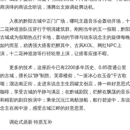
商演绎的商说念听说，沸腾出文旅调处腾达机。
入夜的黔阳古城中正门广场，哪吒主题音乐会轰动开场，十
二花神巡游队伍穿行于明清建筑群。刚刚当年的五一假期，黔阳
古城成为假期热点打卡地，轰动的节律与动东说念主的旋律每晚
如约而至，劝诱强大搭客烂醉其中。古风KOL、网红NPC上
演，十二花神巡游等行径轮替上演，让搭客应接不暇。
更多的技术，这座距今已有2200多年历史、0.85普通公里
的古城，擅长以“静”制胜。芙蓉楼前，“一派冰心在玉壶”千古歌
颂；溜达南正街，走进东说念主生四罐文创店，捧一杯好意思式
咖啡，享受古城的平静与满足；在黔城剧院，烂醉在飘荡的音乐
和精彩的剧目扮演中；乘坐沉沅江画舫游船，船行碧波中，东说
念主在画中游，感受古城江畔的好意思景。
调处式鼎新 特质互补