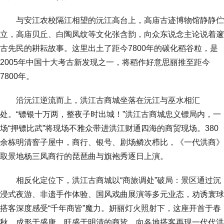
与安江农校隔江相望的沅江高台上，高庙古迹博物馆静静伫
立，高庙贝丘、白陶凤纹等文化张含韵，向众东说念主论说着邃
古先民的耕耘故事。这里出土了距今7800年的碳化稻谷粒，是
2005年中国十大考古新发现之一，将稻作好意思丽推至距今
7800年。
沿沅江逆流而上，洪江古商城坐落在沅江与巫水相汇
处。“镖银十万两，整夜子时出城！”洪江古商城忠义镖局内，一
场“押镖比武”将现场不雅众带进洪江财通四海的商贸现场。380
余栋明清窨子屋中，商行、银号、剧场鳞次栉比，《一代洪商》
取景地杨三凤商行的琵琶曲与旗袍秀逐日上演。
相反化定位下，洪江古商城以“商旅调处”破局：景区通过沉
浸式夜游、非遗手作体验、国风戏曲展演等多元业态，劝诱寰球
搭客深度感受“千年商皆”魔力。妍丽灯火照射下，这座开首于春
秋、成形于盛唐、旺盛于明清的商皆，向各地搭客再现一代代洪