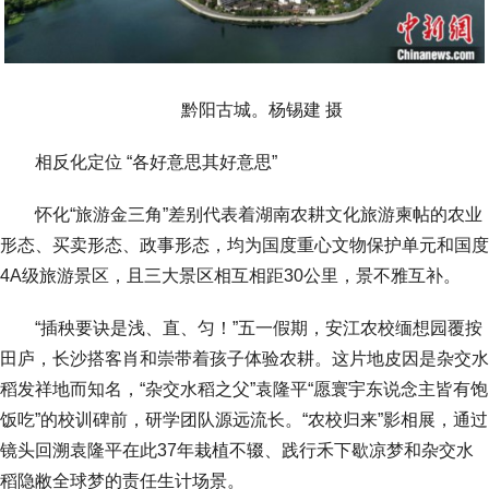
黔阳古城。杨锡建 摄
相反化定位 “各好意思其好意思”
怀化“旅游金三角”差别代表着湖南农耕文化旅游柬帖的农业
形态、买卖形态、政事形态，均为国度重心文物保护单元和国度
4A级旅游景区，且三大景区相互相距30公里，景不雅互补。
“插秧要诀是浅、直、匀！”五一假期，安江农校缅想园覆按
田庐，长沙搭客肖和崇带着孩子体验农耕。这片地皮因是杂交水
稻发祥地而知名，“杂交水稻之父”袁隆平“愿寰宇东说念主皆有饱
饭吃”的校训碑前，研学团队源远流长。“农校归来”影相展，通过
镜头回溯袁隆平在此37年栽植不辍、践行禾下歇凉梦和杂交水
稻隐敝全球梦的责任生计场景。