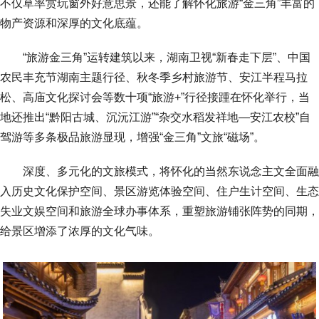
不仅草率赏玩窗外好意思景，还能了解怀化旅游“金三角”丰富的
物产资源和深厚的文化底蕴。
“旅游金三角”运转建筑以来，湖南卫视“新春走下层”、中国
农民丰充节湖南主题行径、秋冬季乡村旅游节、安江半程马拉
松、高庙文化探讨会等数十项“旅游+”行径接踵在怀化举行，当
地还推出“黔阳古城、沉沅江游”“杂交水稻发祥地—安江农校”自
驾游等多条极品旅游显现，增强“金三角”文旅“磁场”。
深度、多元化的文旅模式，将怀化的当然东说念主文全面融
入历史文化保护空间、景区游览体验空间、住户生计空间、生态
失业文娱空间和旅游全球办事体系，重塑旅游铺张阵势的同期，
给景区增添了浓厚的文化气味。