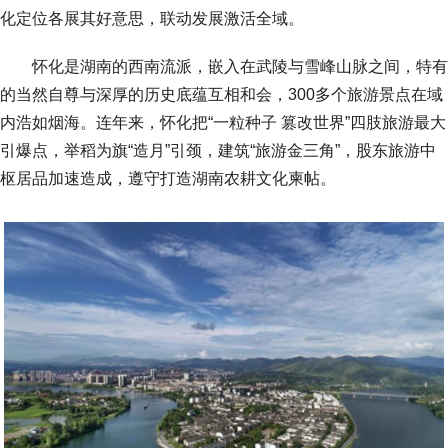
化定位各展其好意思，联动发展激活全域。
怀化是湖南的西南流派，嵌入在武陵与雪峰山脉之间，特有
的当然自尊与深厚的历史底蕴互相和会，300多个旅游景点在域
内浩如烟海。连年来，怀化把“一粒种子 篡改世界”四肢旅游最大
引爆点，举稻为旗“造月”引颈，建筑“旅游金三角”，股东旅游中
枢居品加速造成，遵守打造湖南农耕文化柬帖。