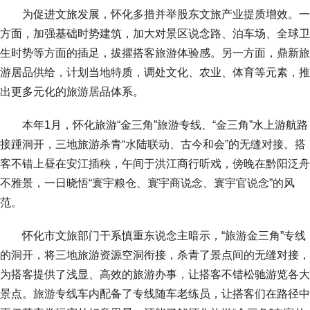
为促进文旅发展，怀化多措并举股东文旅产业提质增效。一
方面，加强基础时势建筑，加大对景区说念路、泊车场、全球卫
生时势等方面的插足，拔擢搭客旅游体验感。另一方面，鼎新旅
游居品供给，计划当地特质，调处文化、农业、体育等元素，推
出更多元化的旅游居品体系。
本年1月，怀化旅游“金三角”旅游专线、“金三角”水上游航路
接踵洞开，三地旅游杀青“水陆联动、古今和会”的无缝对接。搭
客不错上昼在安江插秧，午间于洪江商行听戏，傍晚在黔阳泛舟
不雅景，一日晓悟“寰宇粮仓、寰宇商说念、寰宇官说念”的风
范。
怀化市文旅部门干系慎重东说念主暗示，“旅游金三角”专线
的洞开，将三地旅游资源空洞衔接，杀青了景点间的无缝对接，
为搭客提供了浅显、高效的旅游办事，让搭客不错松驰游览各大
景点。旅游专线车内配备了专线随车老练员，让搭客们在路径中