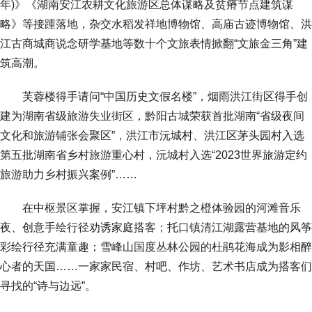
年)》《湖南安江农耕文化旅游区总体谋略及贫瘠节点建筑谋
略》等接踵落地，杂交水稻发祥地博物馆、高庙古迹博物馆、洪
江古商城商说念研学基地等数十个文旅表情掀翻“文旅金三角”建
筑高潮。
芙蓉楼得手请问“中国历史文假名楼”，烟雨洪江街区得手创
建为湖南省级旅游失业街区，黔阳古城荣获首批湖南“省级夜间
文化和旅游铺张会聚区”，洪江市沅城村、洪江区茅头园村入选
第五批湖南省乡村旅游重心村，沅城村入选“2023世界旅游定约
旅游助力乡村振兴案例”……
在中枢景区掌握，安江镇下坪村黔之橙体验园的河滩音乐
夜、创意手绘行径劝诱家庭搭客；托口镇清江湖露营基地的风筝
彩绘行径充满童趣；雪峰山国度丛林公园的杜鹃花海成为影相醉
心者的天国……一家家民宿、村吧、作坊、艺术书店成为搭客们
寻找的“诗与边远”。