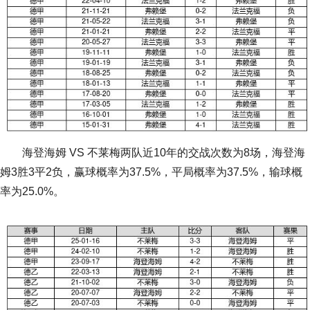
海登海姆 VS 不莱梅两队近10年的交战次数为8场，海登海
姆3胜3平2负，赢球概率为37.5%，平局概率为37.5%，输球概
率为25.0%。