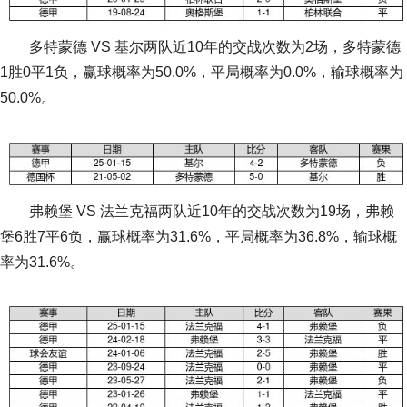
多特蒙德 VS 基尔两队近10年的交战次数为2场，多特蒙德
1胜0平1负，赢球概率为50.0%，平局概率为0.0%，输球概率为
50.0%。
弗赖堡 VS 法兰克福两队近10年的交战次数为19场，弗赖
堡6胜7平6负，赢球概率为31.6%，平局概率为36.8%，输球概
率为31.6%。